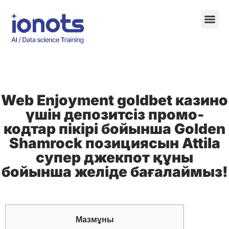
Web Enjoyment goldbet казино
үшін депозитсіз промо-
кодтар пікірі бойынша Golden
Shamrock позициясын Attila
супер джекпот құны
бойынша желіде бағалаймыз!
Мазмұны