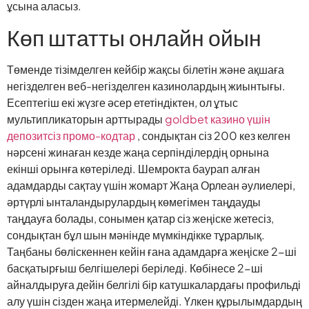
ұсына аласыз.
Көп штатты онлайн ойын
Төменде тізімделген кейбір жақсы білетін және ақшаға
негізделген веб-негізделген казинолардың жиынтығы.
Есептегіш екі жүзге әсер ететіндіктен, ол ұтыс
мультипликаторын арттырады
goldbet казино үшін
депозитсіз промо-кодтар
, сондықтан сіз 200 кез келген
нәрсені жинаған кезде жаңа серпінділердің орнына
екінші орынға көтеріледі. Шемрокта баурап алған
адамдарды сақтау үшін жомарт Жаңа Орлеан әулиелері,
әртүрлі ынталандырулардың көмегімен таңдауды
таңдауға болады, сонымен қатар сіз жеңіске жетесіз,
сондықтан бұл шын мәнінде мүмкіндікке тұрарлық.
Таңбаны бөліскеннен кейін ғана адамдарға жеңіске 2-ші
басқатырғыш белгішелері беріледі. Көбінесе 2-ші
айналдыруға дейін белгілі бір катушкалардағы профильді
алу үшін сізден жаңа итермелейді. Үлкен құрылымдардың