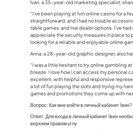
Ivan, a 35-year-old marketing specialist, share
“I’ve been playing at 1vin online casino for a 
straightforward, and I had no trouble accessin
table games, and live dealer options. I’ve had 
appreciate the security measures in place to p
looking for a reliable and enjoyable online g
Anna, a 28-year-old graphic designer, also has 
“I was a little hesitant to try online gambling a
breeze. I love how I can access my personal 
excellent, with helpful and responsive represe
a lot of fun playing the slots and trying my ha
games and promotions they come up with nex
Вопрос: Как мне войти в личный кабинет 1вин?
Ответ: Для входа в личный кабинет 1вин необ
верхнем правом углу.