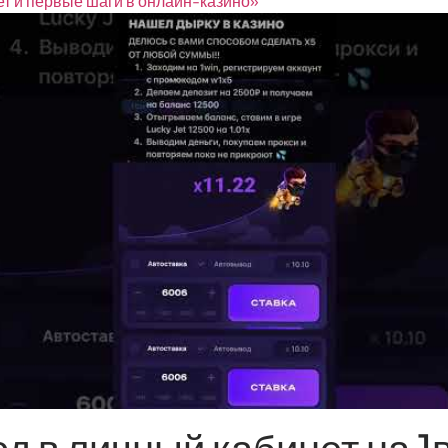
нет и первые шаги в онлайн-казино»
д в личный кабинет на 1