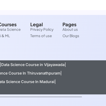
Courses
Legal
Pages
ata Science
Privacy Policy
About us
i & ML
Terms of use
Our Blogs
|
Data Science Course in Vijayawada|
ence Course In Thiruvanathpuram|
ata Science Course In Madurai|