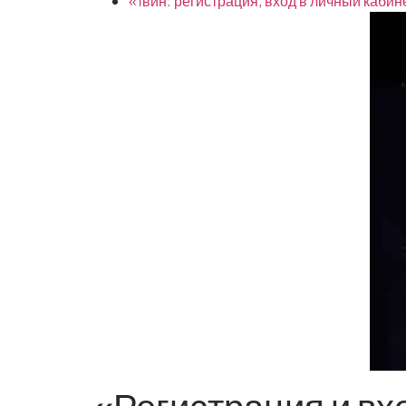
«1вин: регистрация, вход в личный каби
«Регистрация и вхо