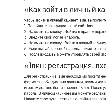
«Как войти в личный к
Чтобы войти в личный кабинет 1вин, выполни
1. Перейдите на официальный сайт 1вин.
2. Нажмите на кнопку «Войти» в правом верхне
3. Введите свой логин и пароль.
4. Нажмите на кнопку «Войти в личный кабине
5. Если вы забыли свой пароль, нажмите на с
6. После входа вы можете управлять своей иг
«1вин: регистрация, в
Для регистрации в 1вин необходимо пройти не
форму с необходимыми данными, такими как ад
игрокам должно быть не менее 18 лет. После 
пароль. В личном кабинете вы можете отслежи
Начните свое путешествие в онлайн-казино 1в