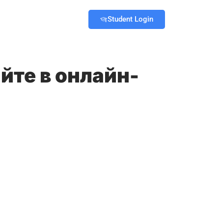
Student Login
йте в онлайн-