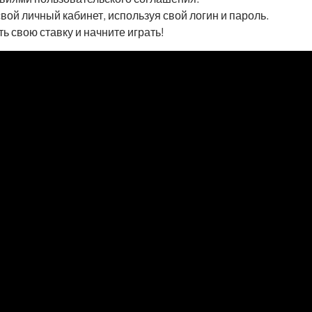
вой личный кабинет, используя свой логин и пароль.
ь свою ставку и начните играть!