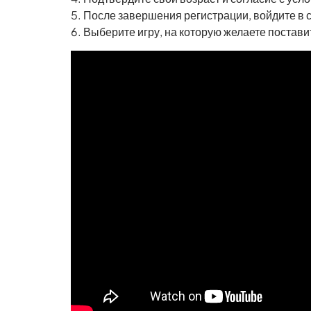
5. После завершения регистрации, войдите в с
6. Выберите игру, на которую желаете поставит