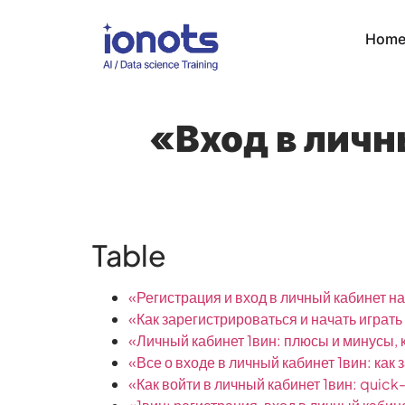
Hom
«Вход в личн
Table
«Регистрация и вход в личный кабинет н
«Как зарегистрироваться и начать играть
«Личный кабинет 1вин: плюсы и минусы, к
«Все о входе в личный кабинет 1вин: как
«Как войти в личный кабинет 1вин: quic