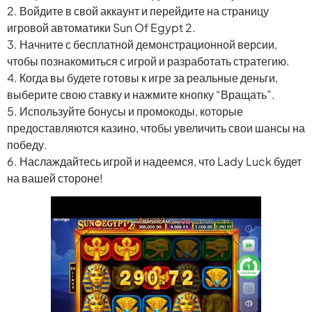
2. Войдите в свой аккаунт и перейдите на страницу
игровой автоматики Sun Of Egypt 2.
3. Начните с бесплатной демонстрационной версии,
чтобы познакомиться с игрой и разработать стратегию.
4. Когда вы будете готовы к игре за реальные деньги,
выберите свою ставку и нажмите кнопку “Вращать”.
5. Используйте бонусы и промокоды, которые
предоставляются казино, чтобы увеличить свои шансы на
победу.
6. Наслаждайтесь игрой и надеемся, что Lady Luck будет
на вашей стороне!