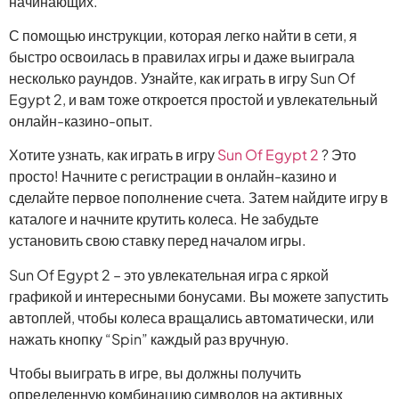
начинающих.
С помощью инструкции, которая легко найти в сети, я
быстро освоилась в правилах игры и даже выиграла
несколько раундов. Узнайте, как играть в игру Sun Of
Egypt 2, и вам тоже откроется простой и увлекательный
онлайн-казино-опыт.
Хотите узнать, как играть в игру
Sun Of Egypt 2
? Это
просто! Начните с регистрации в онлайн-казино и
сделайте первое пополнение счета. Затем найдите игру в
каталоге и начните крутить колеса. Не забудьте
установить свою ставку перед началом игры.
Sun Of Egypt 2 – это увлекательная игра с яркой
графикой и интересными бонусами. Вы можете запустить
автоплей, чтобы колеса вращались автоматически, или
нажать кнопку “Spin” каждый раз вручную.
Чтобы выиграть в игре, вы должны получить
определенную комбинацию символов на активных