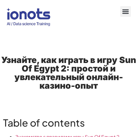
Узнайте, как играть в игру Sun
Of Egypt 2: простой и
увлекательный онлайн-
казино-опыт
Table of contents
Знакомство с правилами игры Sun Of Egypt 2