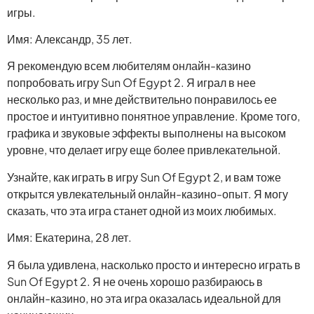
игры.
Имя: Александр, 35 лет.
Я рекомендую всем любителям онлайн-казино
попробовать игру Sun Of Egypt 2. Я играл в нее
несколько раз, и мне действительно понравилось ее
простое и интуитивно понятное управление. Кроме того,
графика и звуковые эффекты выполнены на высоком
уровне, что делает игру еще более привлекательной.
Узнайте, как играть в игру Sun Of Egypt 2, и вам тоже
открытся увлекательный онлайн-казино-опыт. Я могу
сказать, что эта игра станет одной из моих любимых.
Имя: Екатерина, 28 лет.
Я была удивлена, насколько просто и интересно играть в
Sun Of Egypt 2. Я не очень хорошо разбираюсь в
онлайн-казино, но эта игра оказалась идеальной для