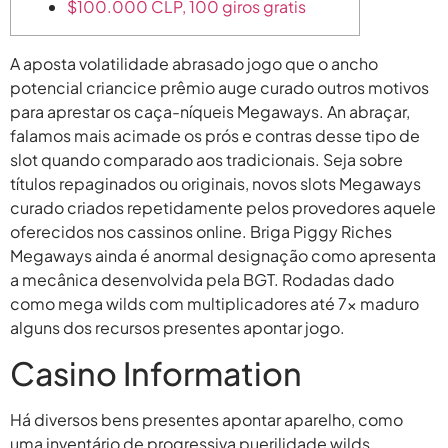
$100.000 CLP, 100 giros gratis
A aposta volatilidade abrasado jogo que o ancho
potencial criancice prêmio auge curado outros motivos
para aprestar os caça-níqueis Megaways. An abraçar,
falamos mais acimade os prós e contras desse tipo de
slot quando comparado aos tradicionais. Seja sobre
títulos repaginados ou originais, novos slots Megaways
curado criados repetidamente pelos provedores aquele
oferecidos nos cassinos online.
Briga Piggy Riches
Megaways ainda é anormal designação como apresenta
a mecânica desenvolvida pela BGT. Rodadas dado
como mega wilds com multiplicadores até 7x maduro
alguns dos recursos presentes apontar jogo.
Casino Information
Há diversos bens presentes apontar aparelho, como
uma inventário de progressiva puerilidade wilds.