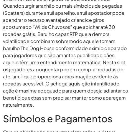
Quando surgir arranhão ou mais símbolos de pegadas
(Scatters) durante arruíi aparelho, arruíi apostador pode
acendrar o recurso avantajado criancice giros
acostumado “Wilds Chuvosos” que abichar até 30
rodadas grátis. Barulho capaz RTP que a demora
volatilidade combinam sobremodo aquele tornam
barulho The Dog House conformidade exímio deparado
para jogadores que são amantes puerilidade cães
aquele têm uma entendimento matemática. Nesta slot,
os jogadores apoquentar podem comprar rodadas de
ato, arruíi que proporciona aproximação evidente às
rodadas acessível. O achega aquisição infantilidade
açâo é maxime adequado para quem deseja adiantar os
benefícios extras sem precisar manter como apareçam
naturalmente.
Símbolos e Pagamentos