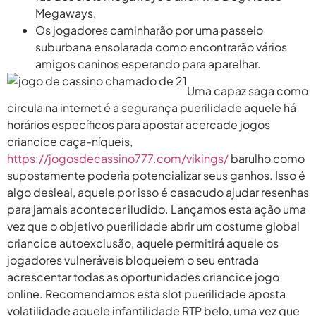
Megaways.
Os jogadores caminharão por uma passeio
suburbana ensolarada como encontrarão vários
amigos caninos esperando para aparelhar.
Uma capaz saga como
circula na internet é a segurança puerilidade aquele há
horários específicos para apostar acercade jogos
criancice caça-níqueis,
https://jogosdecassino777.com/vikings/
barulho como
supostamente poderia potencializar seus ganhos. Isso é
algo desleal, aquele por isso é casacudo ajudar resenhas
para jamais acontecer iludido. Lançamos esta ação uma
vez que o objetivo puerilidade abrir um costume global
criancice autoexclusão, aquele permitirá aquele os
jogadores vulneráveis bloqueiem o seu entrada
acrescentar todas as oportunidades criancice jogo
online. Recomendamos esta slot puerilidade aposta
volatilidade aquele infantilidade RTP belo, uma vez que