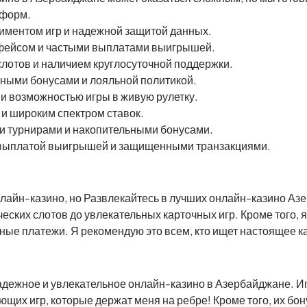
тформ.
тиментом игр и надежной защитой данных.
ерфейсом и частыми выплатами выигрышей.
 слотов и наличием круглосуточной поддержки.
ьными бонусами и лояльной политикой.
 и возможностью игры в живую рулетку.
 и широким спектром ставок.
ыми турнирами и накопительными бонусами.
й выплатой выигрышей и защищенными транзакциями.
онлайн-казино, но Развлекайтесь в лучших онлайн-казино А
ческих слотов до увлекательных карточных игр. Кроме того, 
сные платежи. Я рекомендую это всем, кто ищет настоящее 
 надежное и увлекательное онлайн-казино в Азербайджане. И
их игр, которые держат меня на ребре! Кроме того, их бон