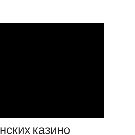
нских казино