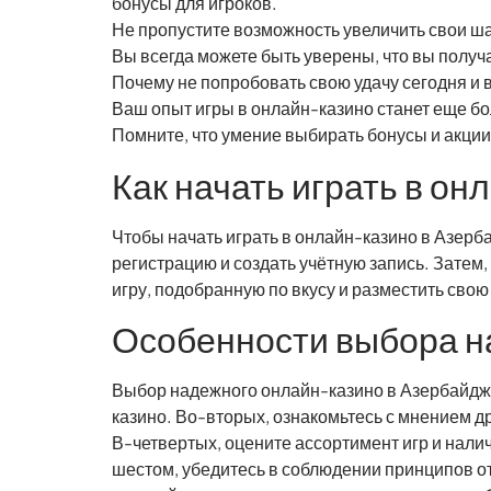
бонусы для игроков.
Не пропустите возможность увеличить свои ш
Вы всегда можете быть уверены, что вы получ
Почему не попробовать свою удачу сегодня и
Ваш опыт игры в онлайн-казино станет еще б
Помните, что умение выбирать бонусы и акции 
Как начать играть в о
Чтобы начать играть в онлайн-казино в Азерб
регистрацию и создать учётную запись. Затем,
игру, подобранную по вкусу и разместить свою
Особенности выбора н
Выбор надежного онлайн-казино в Азербайджа
казино. Во-вторых, ознакомьтесь с мнением д
В-четвертых, оцените ассортимент игр и налич
шестом, убедитесь в соблюдении принципов от