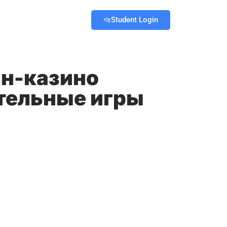
Student Login
йн-казино
ательные игры