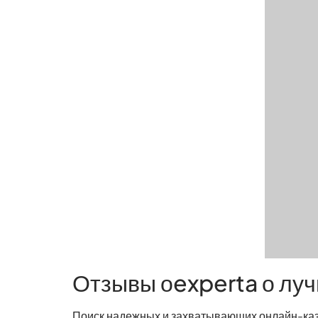
Отзывы оexperta о лу
Поиск надежных и захватывающих онлайн-кази