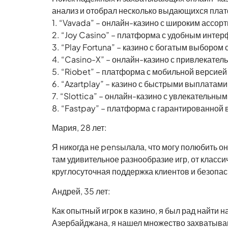
анализ и отобрал несколько выдающихся пла
1. “Vavada” – онлайн-казино с широким ассор
2. “Joy Casino” – платформа с удобным инт
3. “Play Fortuna” – казино с богатым выбором
4. “Casino-X” – онлайн-казино с привлекател
5. “Riobet” – платформа с мобильной версией
6. “Azartplay” – казино с быстрыми выплатами
7. “Slottica” – онлайн-казино с увлекательн
8. “Fastpay” – платформа с гарантированно
Мария, 28 лет:
Я никогда не pensылала, что могу полюбить 
там удивительное разнообразие игр, от класси
круглосуточная поддержка клиентов и безопа
Андрей, 35 лет:
Как опытный игрок в казино, я был рад найти
Азербайджана, я нашел множество захватывающ