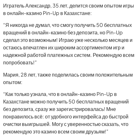
Игратель Александр, 35 лет, делится своим опытом игры
в онлайн-казино Pin-Up в Казахстане:
“Я никогда не думал, что смогу получить 50 бесплатных
вращений в онлайн-казино без депозита, но Pin-Up
сделал это возможным! Играю уже несколько месяцев и
остаюсь впечатлен их широким ассортиментом игр и
надежной работой платежных систем. Рекомендую всем
попробовать!”
Мария, 28 лет, также поделилась своим положительным
опытом:
“Как только узнала, что в онлайн-казино Pin-Up в
Казахстане можно получить 50 бесплатных вращений
без депозита, сразу же зарегистрировалась! Мне
понравилось всё: от удобного интерфейса до быстрой
очистки выигрышей. Могу с уверенностью сказать, что
рекомендую это казино всем своим друзьям!”