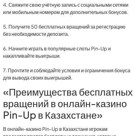
4. Свяжите свою учётную запись с социальными сетями
или мобильным номером для дополнительных бонусов.
5. Получите 50 бесплатных вращений за регистрацию
без необходимости депозита.
6. Начните играть в популярные слоты Pin-Up и
накапливайте выигрыши.
7. Прочтите и соблюдайте условия и ограничения бонуса
для вывода своих выигрышей.
«Преимущества бесплатных
вращений в онлайн-казино
Pin-Up в Казахстане»
В онлайн-казино Pin-Up в Казахстане игрокам