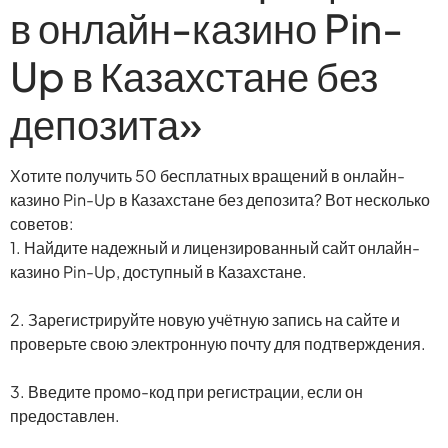
в онлайн-казино Pin-
Up в Казахстане без
депозита»
Хотите получить 50 бесплатных вращений в онлайн-
казино Pin-Up в Казахстане без депозита? Вот несколько
советов:
1. Найдите надежный и лицензированный сайт онлайн-
казино Pin-Up, доступный в Казахстане.
2. Зарегистрируйте новую учётную запись на сайте и
проверьте свою электронную почту для подтверждения.
3. Введите промо-код при регистрации, если он
предоставлен.