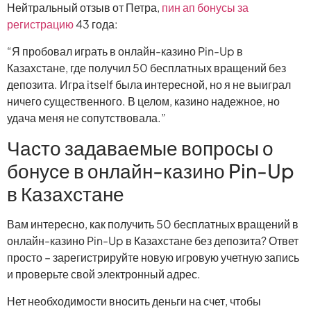
Нейтральный отзыв от Петра,
пин ап бонусы за
регистрацию
43 года:
“Я пробовал играть в онлайн-казино Pin-Up в
Казахстане, где получил 50 бесплатных вращений без
депозита. Игра itself была интересной, но я не выиграл
ничего существенного. В целом, казино надежное, но
удача меня не сопутствовала.”
Часто задаваемые вопросы о
бонусе в онлайн-казино Pin-Up
в Казахстане
Вам интересно, как получить 50 бесплатных вращений в
онлайн-казино Pin-Up в Казахстане без депозита? Ответ
просто – зарегистрируйте новую игровую учетную запись
и проверьте свой электронный адрес.
Нет необходимости вносить деньги на счет, чтобы