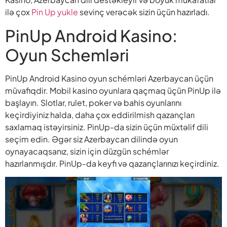
ilə çox
Pin Up yukle
sevinç verəcək sizin üçün hazırladı.
PinUp Android Kasino:
Oyun Schemləri
PinUp Android Kasino oyun schémləri Azerbaycan üçün
müvafiqdir. Mobil kasino oyunlara qaçmaq üçün PinUp ilə
başlayın. Slotlar, rulet, poker və bahis oyunlarını
keçirdiyiniz halda, daha çox eddirilmish qazançları
saxlamaq istəyirsiniz. PinUp-da sizin üçün müxtəlif dili
seçim edin. Əgər siz Azerbaycan dilində oyun
oynayacaqsanız, sizin için düzgün schémlər
hazırlanmışdır. PinUp-da keyfi və qazançlarınızı keçirdiniz.