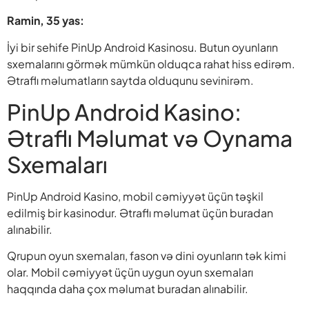
Ramin, 35 yas:
İyi bir sehife PinUp Android Kasinosu. Butun oyunların
sxemalarını görmək mümkün olduqca rahat hiss edirəm.
Ətraflı məlumatların saytda olduqunu sevinirəm.
PinUp Android Kasino:
Ətraflı Məlumat və Oynama
Sxemaları
PinUp Android Kasino, mobil cəmiyyət üçün təşkil
edilmiş bir kasinodur. Ətraflı məlumat üçün buradan
alınabilir.
Qrupun oyun sxemaları, fason və dini oyunların tək kimi
olar. Mobil cəmiyyət üçün uygun oyun sxemaları
haqqında daha çox məlumat buradan alınabilir.