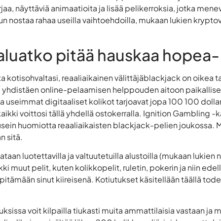
, näyttäviä animaatioita ja lisää pelikerroksia, jotka menevät
un nostaa rahaa useilla vaihtoehdoilla, mukaan lukien kryptov
haluatko pitää hauskaa hopea- v
 kotisohvaltasi, reaaliaikainen välittäjäblackjack on oikea 
lä, yhdistäen online-pelaamisen helppouden aitoon paikallis
ska useimmat digitaaliset kolikot tarjoavat jopa 100 100 dolla
aikki voittosi tällä yhdellä ostokerralla. Ignition Gambling -
usein huomiotta reaaliaikaisten blackjack-pelien joukossa. M
n sitä.
taan luotettavilla ja valtuutetuilla alustoilla (mukaan lukien 
 muut pelit, kuten kolikkopelit, ruletin, pokerin ja niin edel
 pitämään sinut kiireisenä. Kotiutukset käsitellään täällä tode
ksissa voit kilpailla tiukasti muita ammattilaisia ​​vastaan ​