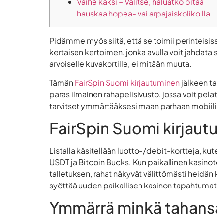
Vaihe kaksi – Valitse, haluatko pitää
hauskaa hopea- vai arpajaiskolikoilla
Pidämme myös siitä, että se toimii perinteisis
kertaisen kertoimen, jonka avulla voit jahdata s
arvoiselle kuvakortille, ei mitään muuta.
Tämän
FairSpin Suomi kirjautuminen
jälkeen ta
paras ilmainen rahapelisivusto, jossa voit pela
tarvitset ymmärtääksesi maan parhaan mobiili
FairSpin Suomi kirjau
Listalla käsitellään luotto-/debit-kortteja, kut
USDT ja Bitcoin Bucks. Kun paikallinen kasinotoi
talletuksen, rahat näkyvät välittömästi heidän ka
syöttää uuden paikallisen kasinon tapahtumat
Ymmärrä minkä tahansa 