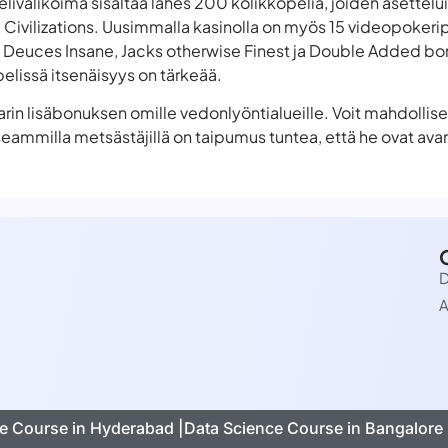
elivalikoima sisältää lähes 200 kolikkopeliä, joiden asettel
 Civilizations. Uusimmalla kasinolla on myös 15 videopokeripe
e Deuces Insane, Jacks otherwise Finest ja Double Added bo
pelissä itsenäisyys on tärkeää.
rin lisäbonuksen omille vedonlyöntialueille. Voit mahdollisesti 
Useammilla metsästäjillä on taipumus tuntea, että he ovat a
D
A
e Course in Hyderabad |
Data Science Course in Bangalore 