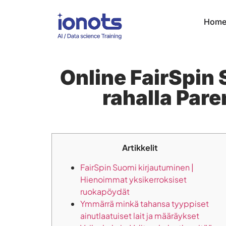
Hom
Online FairSpin 
rahalla Pare
Artikkelit
FairSpin Suomi kirjautuminen |
Hienoimmat yksikerroksiset
ruokapöydät
Ymmärrä minkä tahansa tyyppiset
ainutlaatuiset lait ja määräykset