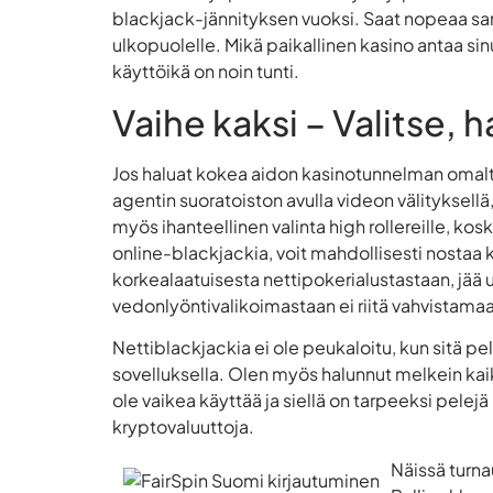
blackjack-jännityksen vuoksi. Saat nopeaa sarjaa
ulkopuolelle. Mikä paikallinen kasino antaa sin
käyttöikä on noin tunti.
Vaihe kaksi – Valitse, 
Jos haluat kokea aidon kasinotunnelman omalta
agentin suoratoiston avulla videon välityksel
myös ihanteellinen valinta high rollereille, ko
online-blackjackia, voit mahdollisesti nostaa k
korkealaatuisesta nettipokerialustastaan, jää 
vedonlyöntivalikoimastaan ​​ei riitä vahvistamaa
Nettiblackjackia ei ole peukaloitu, kun sitä pela
sovelluksella. Olen myös halunnut melkein kaikki
ole vaikea käyttää ja siellä on tarpeeksi pelejä
kryptovaluuttoja.
Näissä turnau