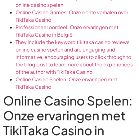
online casino spelen
Online Casino Games: Onze echte verhalen over
TikiTaka Casino
Professioneel oordeel: Onze ervaringen met
TikiTaka Casino in België
They include the keyword tikitaka casino reviews
online casino spelen and are engaging and
informative, encouraging users to click through to
the blog post to learn more about the experiences
of the author with TikiTaka Casino
Online Casino Spelen: Onze ervaringen met
TikiTaka Casino
Online Casino Spelen:
Onze ervaringen met
TikiTaka Casino in