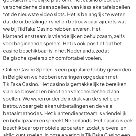
verscheidenheid aan spellen, van klassieke tafelspellen
tot de nieuwste video slots. Het is belangrijk te weten
dat de uitbetalingen snel en betrouwbaar zijn, iets wat
we bij TikiTaka Casino hebben ervaren. Het
klantendienstteam is vriendelijk en behulpzaam, zelfs
voor beginnende spelers. Het is ook positief dat het
casino beschikbaar is in het Nederlands, zodat
Belgische spelers zich comfortabel voelen.
Online Casino Spelen is een populaire hobby geworden
in België en we hebben ervaringen opgedaan met
TikiTaka Casino. Het casino is gemakkelijk te bereiken
via elke browser en biedt een verscheidenheid aan
spellen. We waren onder de indruk van de snelle en
betrouwbaar gebleken uitbetalingen en de vele
betaalmethodes. Het klantendienstteam is vriendelijk
en behulpzaam en spreekt Nederlands. Het casino is ook
beschikbaar op mobiele apparaten, zodat je overal en
altijd kunt spelen. In onze ervaring is TikiTaka Casino een