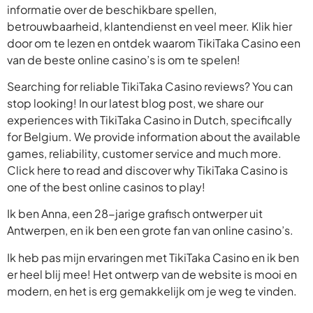
informatie over de beschikbare spellen,
betrouwbaarheid, klantendienst en veel meer. Klik hier
door om te lezen en ontdek waarom TikiTaka Casino een
van de beste online casino’s is om te spelen!
Searching for reliable TikiTaka Casino reviews? You can
stop looking! In our latest blog post, we share our
experiences with TikiTaka Casino in Dutch, specifically
for Belgium. We provide information about the available
games, reliability, customer service and much more.
Click here to read and discover why TikiTaka Casino is
one of the best online casinos to play!
Ik ben Anna, een 28-jarige grafisch ontwerper uit
Antwerpen, en ik ben een grote fan van online casino’s.
Ik heb pas mijn ervaringen met TikiTaka Casino en ik ben
er heel blij mee! Het ontwerp van de website is mooi en
modern, en het is erg gemakkelijk om je weg te vinden.