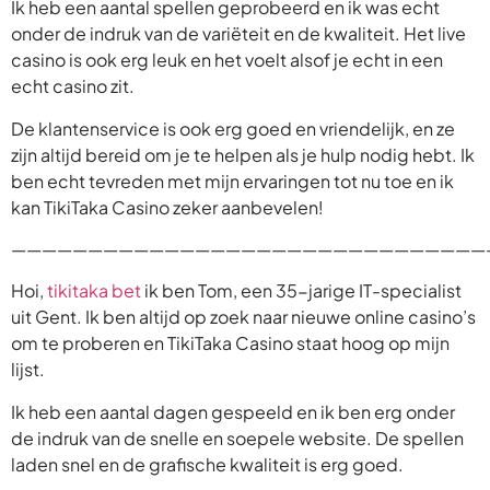
Ik heb een aantal spellen geprobeerd en ik was echt
onder de indruk van de variëteit en de kwaliteit. Het live
casino is ook erg leuk en het voelt alsof je echt in een
echt casino zit.
De klantenservice is ook erg goed en vriendelijk, en ze
zijn altijd bereid om je te helpen als je hulp nodig hebt. Ik
ben echt tevreden met mijn ervaringen tot nu toe en ik
kan TikiTaka Casino zeker aanbevelen!
———————————————————————————————
Hoi,
tikitaka bet
ik ben Tom, een 35-jarige IT-specialist
uit Gent. Ik ben altijd op zoek naar nieuwe online casino’s
om te proberen en TikiTaka Casino staat hoog op mijn
lijst.
Ik heb een aantal dagen gespeeld en ik ben erg onder
de indruk van de snelle en soepele website. De spellen
laden snel en de grafische kwaliteit is erg goed.