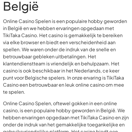
België
Online Casino Spelen is een populaire hobby geworden
in België en we hebben ervaringen opgedaan met
TikiTaka Casino. Het casino is gemakkelijk te bereiken
via elke browser en biedt een verscheidenheid aan
spellen. We waren onder de indruk van de snelle en
betrouwbaar gebleken uitbetalingen. Het
klantendienstteam is vriendelijk en behulpzaam. Het
casino is ook beschikbaar in het Nederlands, ce keer
punt voor Belgische spelers. In onze ervaring is TikiTaka
Casino een betrouwbaar en leuk online casino om mee
te spelen.
Online Casino Spelen, oftewel gokken in een online
casino, is een populaire hobby geworden in België. We
hebben ervaringen opgedaan met TikiTaka Casino en zijn
onder de indruk van het gemakkelijke toegankelijke en
gebruiksvriendelijke platform. Het casino biedt een