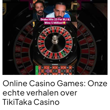
Online Casino Games: Onze
echte verhalen over
TikiTaka Casino