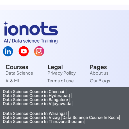
Courses
Legal
Pages
Data Science
Privacy Policy
About us
Ai & ML
Terms of use
Our Blogs
Data Science Course in Chennai |
Data Science Course in Hyderabad |
Data Science Course in Bangalore |
Data Science Course in Vijayawada|
Data Science Course In Warangal |
Data Science Course In Vizag |
Data Science Course In Kochi|
Data Science Course In Thiruvanathpuram|