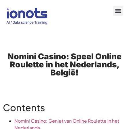
Nomini Casino: Speel Online
Roulette in het Nederlands,
België!
Contents
Nomini Casino: Geniet van Online Roulette in het
Nederlands