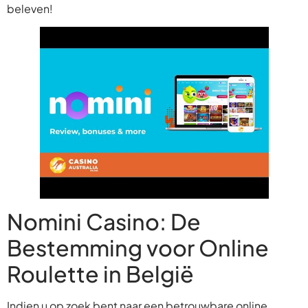
beleven!
Nomini Casino: De
Bestemming voor Online
Roulette in België
Indien u op zoek bent naar een betrouwbare online