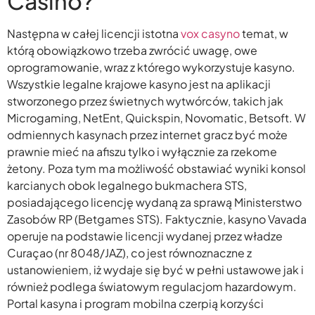
Casino?
Następna w całej licencji istotna
vox casyno
temat, w
którą obowiązkowo trzeba zwrócić uwagę, owe
oprogramowanie, wraz z którego wykorzystuje kasyno.
Wszystkie legalne krajowe kasyno jest na aplikacji
stworzonego przez świetnych wytwórców, takich jak
Microgaming, NetEnt, Quickspin, Novomatic, Betsoft. W
odmiennych kasynach przez internet gracz być może
prawnie mieć na afiszu tylko i wyłącznie za rzekome
żetony. Poza tym ma możliwość obstawiać wyniki konsol
karcianych obok legalnego bukmachera STS,
posiadającego licencję wydaną za sprawą Ministerstwo
Zasobów RP (Betgames STS). Faktycznie, kasyno Vavada
operuje na podstawie licencji wydanej przez władze
Curaçao (nr 8048/JAZ), co jest równoznaczne z
ustanowieniem, iż wydaje się być w pełni ustawowe jak i
również podlega światowym regulacjom hazardowym.
Portal kasyna i program mobilna czerpią korzyści