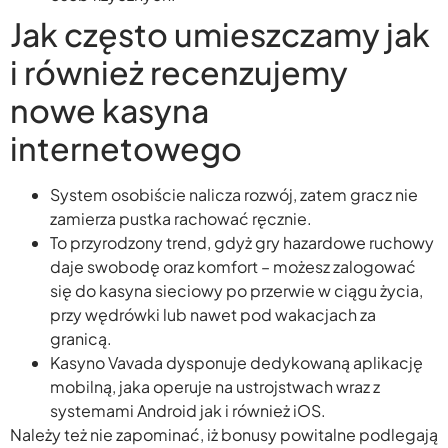
Jak często umieszczamy jak
i również recenzujemy
nowe kasyna
internetowego
System osobiście nalicza rozwój, zatem gracz nie
zamierza pustka rachować ręcznie.
To przyrodzony trend, gdyż gry hazardowe ruchowy
daje swobodę oraz komfort – możesz zalogować
się do kasyna sieciowy po przerwie w ciągu życia,
przy wędrówki lub nawet pod wakacjach za
granicą.
Kasyno Vavada dysponuje dedykowaną aplikację
mobilną, jaka operuje na ustrojstwach wraz z
systemami Android jak i również iOS.
Należy też nie zapominać, iż bonusy powitalne podlegają