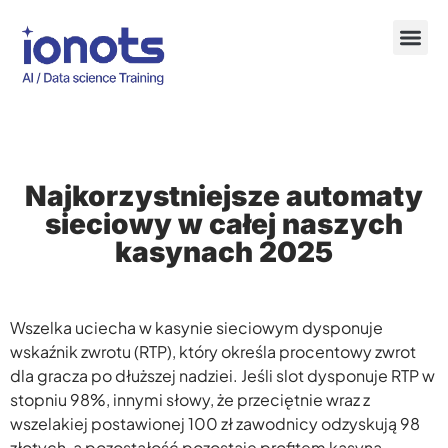
Najkorzystniejsze automaty
sieciowy w całej naszych
kasynach 2025
Wszelka uciecha w kasynie sieciowym dysponuje
wskaźnik zwrotu (RTP), który określa procentowy zwrot
dla gracza po dłuższej nadziei. Jeśli slot dysponuje RTP w
stopniu 98%, innymi słowy, że przeciętnie wraz z
wszelakiej postawionej 100 zł zawodnicy odzyskują 98
złotych, a pozostałość pozostaje profitem kasyna.