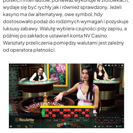
wydaje się być rychły jak i również sprawdzony. Jeżeli
kasyno ma ów alternatywę, owe symbol, hdy
dostosowało podaż do rodzimych wymagań i pozyskuje
luksusy zabawy. Walutę wybiera czujności przy zapisu, a
później po zakładce ustawień konta NV Casino.
Warsztaty przeliczenia pomiędzy walutami jest zależny
od operatora płatności.