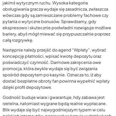
jakimś wytycznym ruchu. Wysoka kategoria
obsługiwania gracza wydaje się zasadnicza, zwłaszcza
wówczas gdy są zamieszczane problemy fachowe czy
pytania o wytyczne bonusów. Sprawdzamy, gdy
ekspresowo i skutecznie podwładni rozwiązuje możliwe
bariery, abyś mógł miewać się przypuszczalnie poprzez
całą rozgrywkę.
Następnie należy przejść do agend “Wpłaty”, wybrać
koncepcję płatności, wpisać kwotę depozytu oraz
poświadczyć czynność. Darmowe zakręcenia owe
promocja, która zwykle wydaje się być związania
spośród depozytem po kasynie. Oznacza to, iż aby
dostać bezpłatne obroty fan powinna wypełnić wpłaty
dzięki profil depozytowe.
Godność buduje wiara i gwarantuje, hdy zabawa jest
rzetelna, natomiast wygrane będą realnie wypłacane.
Blik wydaje się być najwygodniejszym typem w celu
polskich internautów, ponieważ wykonuje w złotówkach,