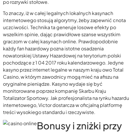
po rozrywki stołowe.
To znaczy, iż w całej legalnych lokalnych kasynach
internetowego stosują algorytmy, żeby zapewnić cnota
uczciwości. Technika ta generuje losowe efekty po
wszelkim spinie, dając prawidłowe szanse wszystkim
graczom w całej kasynach online. Prawdopodobnie
każdy fan hazardowy pozna istotne osadzenia
nowatorskiej Ustawy Hazardowej na terytorium polski
pochodzące z 1 04 2017 roku kalendarzowego. Jedyne
kasyno przez internet legalne w naszym kraju owo Total
Casino, w którym zawodnicy mogą mieć na afiszu na
oryginalne pieniądze. Kasyno wydaje się być
monitorowane poprzez kompanię Skarbu Kraju
Totalizator Sportowy. Jak profesjonalista na rynku hazardu
internetowego, Victor dostarcza w oficjalną platformę
treści wysokiego standardu i rzeczywiste.
Bonusy i zniżki przy