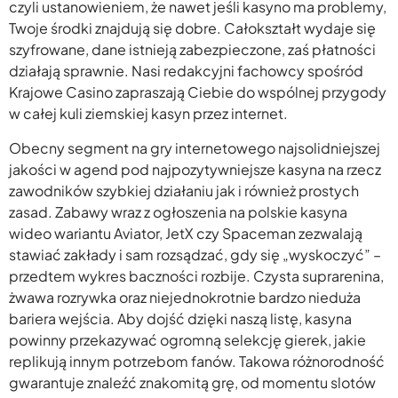
czyli ustanowieniem, że nawet jeśli kasyno ma problemy,
Twoje środki znajdują się dobre. Całokształt wydaje się
szyfrowane, dane istnieją zabezpieczone, zaś płatności
działają sprawnie. Nasi redakcyjni fachowcy spośród
Krajowe Casino zapraszają Ciebie do wspólnej przygody
w całej kuli ziemskiej kasyn przez internet.
Obecny segment na gry internetowego najsolidniejszej
jakości w agend pod najpozytywniejsze kasyna na rzecz
zawodników szybkiej działaniu jak i również prostych
zasad. Zabawy wraz z ogłoszenia na polskie kasyna
wideo wariantu Aviator, JetX czy Spaceman zezwalają
stawiać zakłady i sam rozsądzać, gdy się „wyskoczyć” –
przedtem wykres baczności rozbije. Czysta suprarenina,
żwawa rozrywka oraz niejednokrotnie bardzo nieduża
bariera wejścia. Aby dojść dzięki naszą listę, kasyna
powinny przekazywać ogromną selekcję gierek, jakie
replikują innym potrzebom fanów. Takowa różnorodność
gwarantuje znaleźć znakomitą grę, od momentu slotów