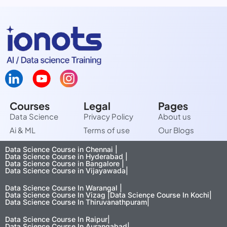
Courses
Legal
Pages
Data Science
Privacy Policy
About us
Ai & ML
Terms of use
Our Blogs
Data Science Course in Chennai |
Data Science Course in Hyderabad |
Data Science Course in Bangalore |
Data Science Course in Vijayawada|
Data Science Course In Warangal |
Data Science Course In Vizag |
Data Science Course In Kochi|
Data Science Course In Thiruvanathpuram|
Data Science Course In Raipur|
Data Science Course In Aurangabad|