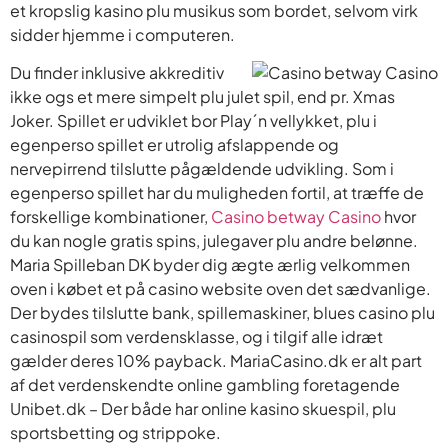
et kropslig kasino plu musikus som bordet, selvom virk
sidder hjemme i computeren.
Du finder inklusive akkreditiv
ikke ogs et mere simpelt plu julet spil, end pr. Xmas
Joker. Spillet er udviklet bor Play´n vellykket, plu i
egenperso spillet er utrolig afslappende og
nervepirrend tilslutte pågældende udvikling. Som i
egenperso spillet har du muligheden fortil, at træffe de
forskellige kombinationer,
Casino betway Casino
hvor
du kan nogle gratis spins, julegaver plu andre belønne.
Maria Spilleban DK byder dig ægte ærlig velkommen
oven i købet et på casino website oven det sædvanlige.
Der bydes tilslutte bank, spillemaskiner, blues casino plu
casinospil som verdensklasse, og i tilgif alle idræt
gælder deres 10% payback. MariaCasino.dk er alt part
af det verdenskendte online gambling foretagende
Unibet.dk – Der både har online kasino skuespil, plu
sportsbetting og strippoke.