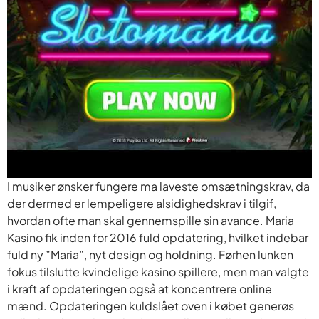
I musiker ønsker fungere ma laveste omsætningskrav, da
der dermed er lempeligere alsidighedskrav i tilgif,
hvordan ofte man skal gennemspille sin avance. Maria
Kasino fik inden for 2016 fuld opdatering, hvilket indebar
fuld ny ”Maria”, nyt design og holdning. Førhen lunken
fokus tilslutte kvindelige kasino spillere, men man valgte
i kraft af opdateringen også at koncentrere online
mænd. Opdateringen kuldslået oven i købet generøs