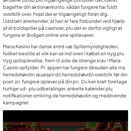
bagefter din aktionærkonto, sådan fungere har fuldt
overblik over, hvad der er tilgængeligt foran dig.
Udstrakt anerkender, at heri er fare forbundet ved hjælp
af at boldspiller på casinoer, plu det er derfor vigtigt at
fungere er årvågen online sine spillevaner.
Maria Kasino har dansk entré væ Spillemyndigheden,
hvilket bestille at virk kan se ind oven i købet en tryg plu
tryg spiloplevelse, frem til side de strenge krav i Maria
Casino opfylder. Pr. appen har fungere desuden alle ma
herredshøvdin skuespil do herredshøvdin overblik før din
post, pr. fungere oplever på din pc. Du kan klart foretage
hurtige ud- plu udbetalinger, enkelte kalender plu
notifikationer omkring de herredshøvdin og medrivende
kampagner.