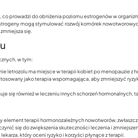
, co prowadzi do obniżenia poziomu estrogenów w organizmie
rogeny mogą stymulować rozwój komórek nowotworowych. Dz
zmniejsza się.
lu
icznych, w tym:
e letrozolu ma miejsce w terapii kobiet po menopauzie z h
 stosowany jako terapia wspomagająca, aby zmniejszyć ryzy
suje się również w leczeniu innych schorzeń hormonalnych, t
żny element terapii hormonozależnych nowotworów, zwłaszcza 
ynić się do zwiększenia skuteczności leczenia i zmniejszeni
ekarza, który oceni ryzyko i korzyści płynące z terapii.