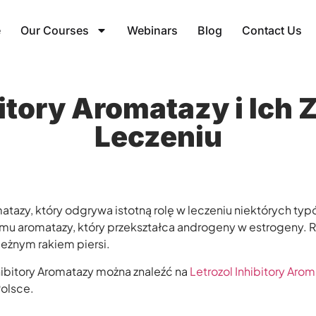
e
Our Courses
Webinars
Blog
Contact Us
ibitory Aromatazy i Ich
Leczeniu
omatazy, który odgrywa istotną rolę w leczeniu niektórych ty
zymu aromatazy, który przekształca androgeny w estrogeny
eżnym rakiem piersi.
hibitory Aromatazy można znaleźć na
Letrozol Inhibitory Aro
Polsce.