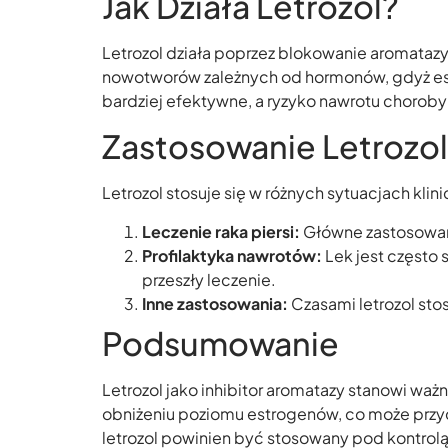
Jak Działa Letrozol?
Letrozol działa poprzez blokowanie aromatazy
nowotworów zależnych od hormonów, gdyż est
bardziej efektywne, a ryzyko nawrotu choroby 
Zastosowanie Letrozo
Letrozol stosuje się w różnych sytuacjach klin
Leczenie raka piersi:
Główne zastosowani
Profilaktyka nawrotów:
Lek jest często
przeszły leczenie.
Inne zastosowania:
Czasami letrozol sto
Podsumowanie
Letrozol jako inhibitor aromatazy stanowi wa
obniżeniu poziomu estrogenów, co może przycz
letrozol powinien być stosowany pod kontrolą l