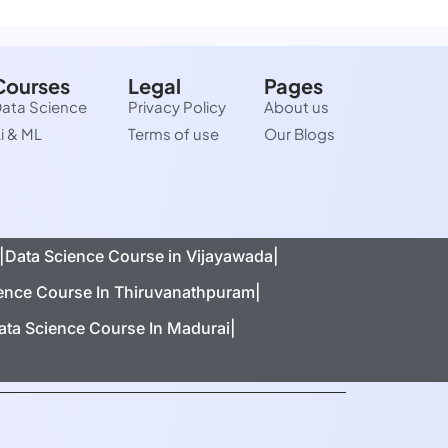
Courses
Legal
Pages
ata Science
Privacy Policy
About us
i & ML
Terms of use
Our Blogs
|
Data Science Course in Vijayawada|
ence Course In Thiruvanathpuram|
ata Science Course In Madurai|