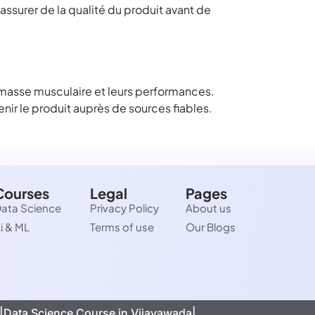
assurer de la qualité du produit avant de
masse musculaire et leurs performances.
r le produit auprès de sources fiables.
Courses
Legal
Pages
ata Science
Privacy Policy
About us
i & ML
Terms of use
Our Blogs
|
Data Science Course in Vijayawada|