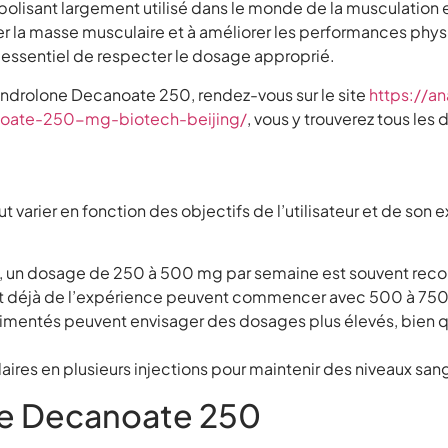
isant largement utilisé dans le monde de la musculation et 
er la masse musculaire et à améliorer les performances phys
st essentiel de respecter le dosage approprié.
androlone Decanoate 250, rendez-vous sur le site
https://an
noate-250-mg-biotech-beijing/
, vous y trouverez tous le
rier en fonction des objectifs de l’utilisateur et de son e
ces, un dosage de 250 à 500 mg par semaine est souvent r
t déjà de l’expérience peuvent commencer avec 500 à 750
rimentés peuvent envisager des dosages plus élevés, bien 
aires en plusieurs injections pour maintenir des niveaux san
ne Decanoate 250