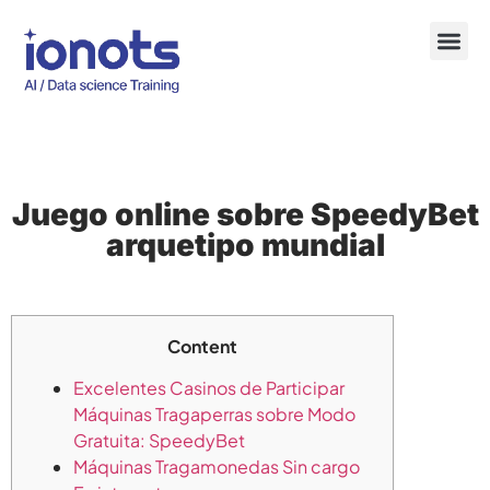
Juego online sobre SpeedyBet
arquetipo mundial
Content
Excelentes Casinos de Participar
Máquinas Tragaperras sobre Modo
Gratuita: SpeedyBet
Máquinas Tragamonedas Sin cargo