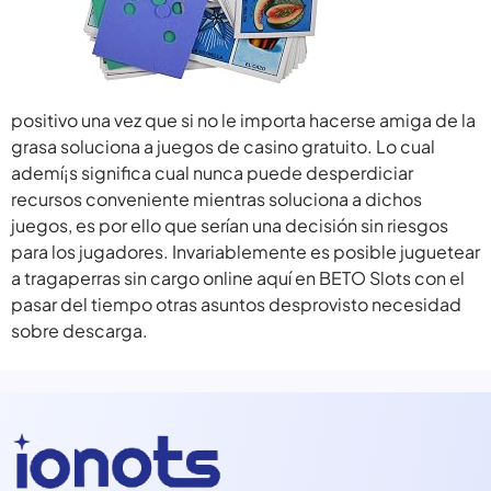
positivo una vez que si no le importa hacerse amiga de la
grasa soluciona a juegos de casino gratuito. Lo cual
ademí¡s significa cual nunca puede desperdiciar
recursos conveniente mientras soluciona a dichos
juegos, es por ello que serían una decisión sin riesgos
para los jugadores. Invariablemente es posible juguetear
a tragaperras sin cargo online aquí en BETO Slots con el
pasar del tiempo otras asuntos desprovisto necesidad
sobre descarga.