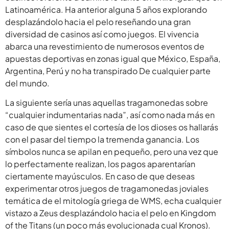
Latinoamérica. Ha anterior alguna 5 años explorando
desplazándolo hacia el pelo reseñando una gran
diversidad de casinos así­ como juegos. El vivencia
abarca una revestimiento de numerosos eventos de
apuestas deportivas en zonas igual que México, España,
Argentina, Perú y no ha transpirado De cualquier parte
del mundo.
La siguiente sería unas aquellas tragamonedas sobre
“cualquier indumentarias nada”, así­ como nada más en
caso de que sientes el cortesía de los dioses os hallarás
con el pasar del tiempo la tremenda ganancia. Los
símbolos nunca se apilan en pequeño, pero una vez que
lo perfectamente realizan, los pagos aparentarían
ciertamente mayúsculos. En caso de que deseas
experimentar otros juegos de tragamonedas joviales
temática de el mitología griega de WMS, echa cualquier
vistazo a Zeus desplazándolo hacia el pelo en Kingdom
of the Titans (un poco más evolucionada cual Kronos).