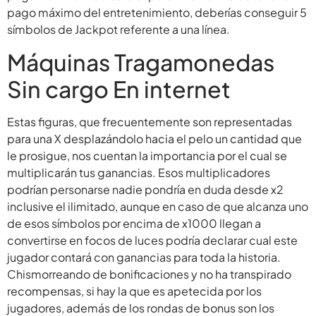
pago máximo del entretenimiento, deberías conseguir 5
símbolos de Jackpot referente a una línea.
Máquinas Tragamonedas
Sin cargo En internet
Estas figuras, que frecuentemente son representadas
para una X desplazándolo hacia el pelo un cantidad que
le prosigue, nos cuentan la importancia por el cual se
multiplicarán tus ganancias. Esos multiplicadores
podrían personarse nadie pondrí­a en duda desde x2
inclusive el ilimitado, aunque en caso de que alcanza uno
de esos símbolos por encima de x1000 llegan a
convertirse en focos de luces podría declarar cual este
jugador contará con ganancias para toda la historia.
Chismorreando de bonificaciones y no ha transpirado
recompensas, si hay la que es apetecida por los
jugadores, además de los rondas de bonus son los