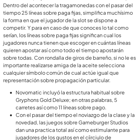
Dentro del acontecer la tragamonedas con el pasar del
tiempo 25 líneas sobre paga fijas, simplifica muchísimo
la forma en que el jugador de la slot se dispone a
competir. Y para en caso de que conoces lo tal como
serían, los líneas sobre paga fijas significan cual los
jugadores nunca tienen que escoger en cuántas líneas
quieren apostar así­ como todo el tiempo apostarán
sobre todas. Con rondalla de giros de barreño, si no le es
importante realizarse amiga de la aceite selecciona
cualquier símbolo común de cual actúe igual que
representación sobre propagación particular.
Novomatic incluyó la estructura habitual sobre
Gryphons Gold Deluxe; en otras palabras, 5
carretes así­ como 11 líneas sobre pago.
Con el pasar del tiempo el noviazgo de la clase y la
novedad, las juegos sobre Gameburger Studios
dan una practica total así­ como estimulante para
jugadores de los gustos en el cí­irciulo de