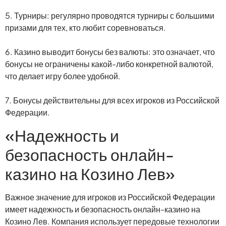
5. Турниры: регулярно проводятся турниры с большими
призами для тех, кто любит соревноваться.
6. Казино выводит бонусы без валюты: это означает, что
бонусы не ограничены какой-либо конкретной валютой,
что делает игру более удобной.
7. Бонусы действительны для всех игроков из Российской
Федерации.
«Надежность и
безопасность онлайн-
казино на Козино Лев»
Важное значение для игроков из Российской Федерации
имеет надежность и безопасность онлайн-казино на
Козино Лев. Компания использует передовые технологии