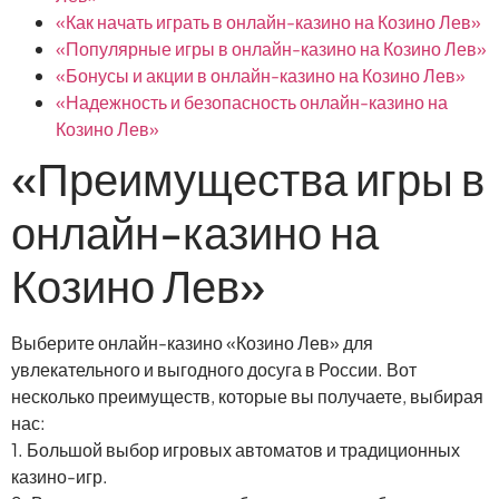
«Как начать играть в онлайн-казино на Козино Лев»
«Популярные игры в онлайн-казино на Козино Лев»
«Бонусы и акции в онлайн-казино на Козино Лев»
«Надежность и безопасность онлайн-казино на
Козино Лев»
«Преимущества игры в
онлайн-казино на
Козино Лев»
Выберите онлайн-казино «Козино Лев» для
увлекательного и выгодного досуга в России. Вот
несколько преимуществ, которые вы получаете, выбирая
нас:
1. Большой выбор игровых автоматов и традиционных
казино-игр.