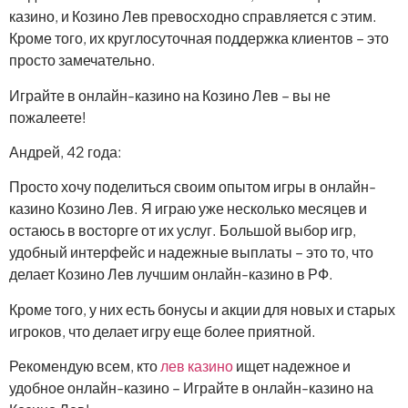
казино, и Козино Лев превосходно справляется с этим.
Кроме того, их круглосуточная поддержка клиентов – это
просто замечательно.
Играйте в онлайн-казино на Козино Лев – вы не
пожалеете!
Андрей, 42 года:
Просто хочу поделиться своим опытом игры в онлайн-
казино Козино Лев. Я играю уже несколько месяцев и
остаюсь в восторге от их услуг. Большой выбор игр,
удобный интерфейс и надежные выплаты – это то, что
делает Козино Лев лучшим онлайн-казино в РФ.
Кроме того, у них есть бонусы и акции для новых и старых
игроков, что делает игру еще более приятной.
Рекомендую всем, кто
лев казино
ищет надежное и
удобное онлайн-казино – Играйте в онлайн-казино на