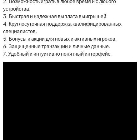
2. Возможность играть в любое время и с любого
устройства.
3. Быстрая и надежная выплата выигрышей.
4. Круглосуточная поддержка квалифицированных
специалистов.
5. Бонусы и акции для новых и активных игроков.
6. Защищенные транзакции и личные данные.
7. Удобный и интуитивно понятный интерфейс.