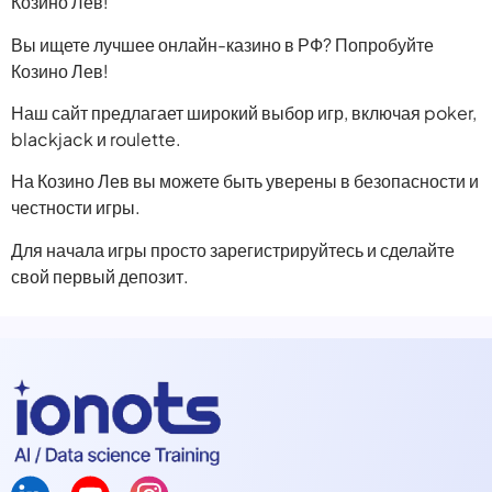
Козино Лев!
Вы ищете лучшее онлайн-казино в РФ? Попробуйте
Козино Лев!
Наш сайт предлагает широкий выбор игр, включая poker,
blackjack и roulette.
На Козино Лев вы можете быть уверены в безопасности и
честности игры.
Для начала игры просто зарегистрируйтесь и сделайте
свой первый депозит.