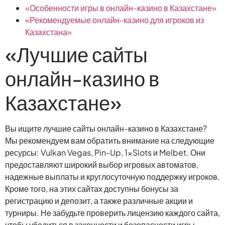
«Особенности игры в онлайн-казино в Казахстане»
«Рекомендуемые онлайн-казино для игроков из
Казахстана»
«Лучшие сайты
онлайн-казино в
Казахстане»
Вы ищите лучшие сайты онлайн-казино в Казахстане?
Мы рекомендуем вам обратить внимание на следующие
ресурсы: Vulkan Vegas, Pin-Up, 1xSlots и Melbet. Они
предоставляют широкий выбор игровых автоматов,
надежные выплаты и круглосуточную поддержку игроков.
Кроме того, на этих сайтах доступны бонусы за
регистрацию и депозит, а также различные акции и
турниры. Не забудьте проверить лицензию каждого сайта,
чтобы убедиться в законности и безопасности игры.