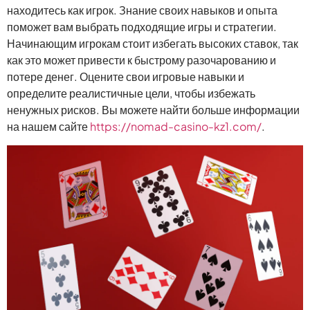
находитесь как игрок. Знание своих навыков и опыта
поможет вам выбрать подходящие игры и стратегии.
Начинающим игрокам стоит избегать высоких ставок, так
как это может привести к быстрому разочарованию и
потере денег. Оцените свои игровые навыки и
определите реалистичные цели, чтобы избежать
ненужных рисков. Вы можете найти больше информации
на нашем сайте
https://nomad-casino-kz1.com/
.