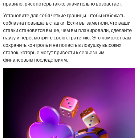
правило, риск потерь также значительно возрастает.
Установите для себя четкие границы, чтобы избежать
соблазна повышать ставки. Если вы заметили, что ваши
ставки становятся выше, чем вы планировали, сделайте
паузу и пересмотрите свою стратегию. Это поможет вам
сохранить контроль и не попасть в ловушку высоких
ставок, которые могут привести к серьезным
финансовым последствиям.