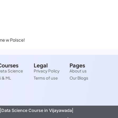
ine w Polsce!
Courses
Legal
Pages
ata Science
Privacy Policy
About us
i & ML
Terms of use
Our Blogs
|
Data Science Course in Vijayawada|