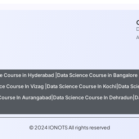
D
A
e Course in Hyderabad |
Data Science Course in Bangalore 
ce Course In Vizag |
Data Science Course In Kochi|
Data Sci
Course In Aurangabad|
Data Science Course In Dehradun|
D
© 2024 IONOTS All rights reserved