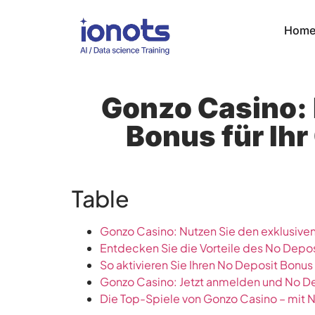
Hom
Gonzo Casino: 
Bonus für Ihr
Table
Gonzo Casino: Nutzen Sie den exklusiven
Entdecken Sie die Vorteile des No Depo
So aktivieren Sie Ihren No Deposit Bonu
Gonzo Casino: Jetzt anmelden und No De
Die Top-Spiele von Gonzo Casino – mit 