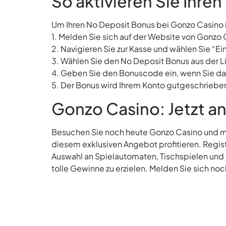
So aktivieren Sie Ihr
Um Ihren No Deposit Bonus bei Gonzo Casino in
1. Melden Sie sich auf der Website von Gonzo 
2. Navigieren Sie zur Kasse und wählen Sie “Ei
3. Wählen Sie den No Deposit Bonus aus der Li
4. Geben Sie den Bonuscode ein, wenn Sie da
5. Der Bonus wird Ihrem Konto gutgeschrieben
Gonzo Casino: Jetzt a
Besuchen Sie noch heute Gonzo Casino und me
diesem exklusiven Angebot profitieren. Regist
Auswahl an Spielautomaten, Tischspielen und 
tolle Gewinne zu erzielen. Melden Sie sich noc