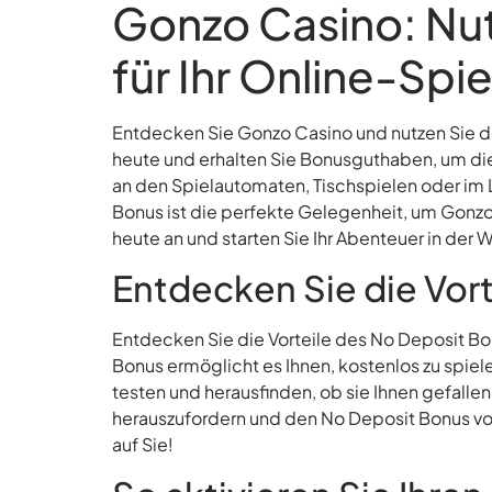
Gonzo Casino: Nut
für Ihr Online-Spi
Entdecken Sie Gonzo Casino und nutzen Sie den
heute und erhalten Sie Bonusguthaben, um die 
an den Spielautomaten, Tischspielen oder im 
Bonus ist die perfekte Gelegenheit, um Gonzo
heute an und starten Sie Ihr Abenteuer in der
Entdecken Sie die Vor
Entdecken Sie die Vorteile des No Deposit B
Bonus ermöglicht es Ihnen, kostenlos zu spiel
testen und herausfinden, ob sie Ihnen gefallen
herauszufordern und den No Deposit Bonus v
auf Sie!