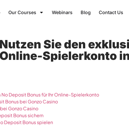
e
Our Courses
Webinars
Blog
Contact Us
Nutzen Sie den exklus
 Online-Spielerkonto 
 No Deposit Bonus für Ihr Online-Spielerkonto
sit Bonus bei Gonzo Casino
s bei Gonzo Casino
posit Bonus sichern
No Deposit Bonus spielen