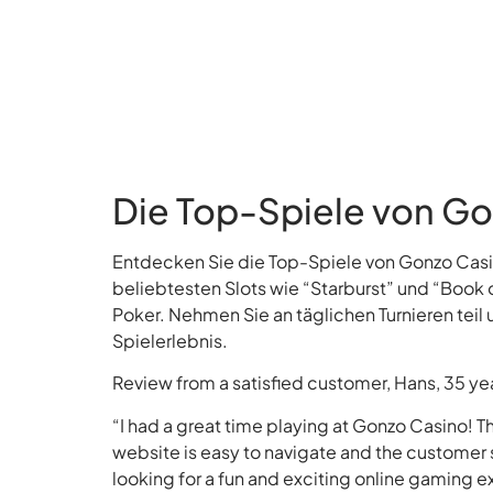
Die Top-Spiele von Go
Entdecken Sie die Top-Spiele von Gonzo Casin
beliebtesten Slots wie “Starburst” und “Book 
Poker. Nehmen Sie an täglichen Turnieren tei
Spielerlebnis.
Review from a satisfied customer, Hans, 35 yea
“I had a great time playing at Gonzo Casino!
website is easy to navigate and the customer
looking for a fun and exciting online gaming 