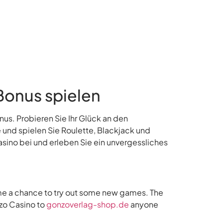
Bonus spielen
s. Probieren Sie Ihr Glück an den
 und spielen Sie Roulette, Blackjack und
sino bei und erleben Sie ein unvergessliches
 me a chance to try out some new games. The
nzo Casino to
gonzoverlag-shop.de
anyone