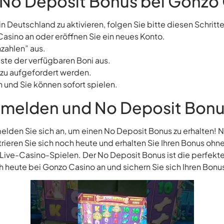
en No Deposit Bonus bei Gonzo
 Deutschland zu aktivieren, folgen Sie bitte diesen Schritte
Casino an oder eröffnen Sie ein neues Konto.
nzahlen” aus.
ste der verfügbaren Boni aus.
zu aufgefordert werden.
 und Sie können sofort spielen.
nmelden und No Deposit Bonu
lden Sie sich an, um einen No Deposit Bonus zu erhalten! 
rieren Sie sich noch heute und erhalten Sie Ihren Bonus ohn
Live-Casino-Spielen. Der No Deposit Bonus ist die perfekt
h heute bei Gonzo Casino an und sichern Sie sich Ihren Bonu