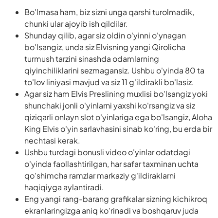
Bo'lmasa ham, biz sizni unga qarshi turolmadik,
chunki ular ajoyib ish qildilar.
Shunday qilib, agar siz oldin o'yinni o'ynagan
bo'lsangiz, unda siz Elvisning yangi Qirolicha
turmush tarzini sinashda odamlarning
qiyinchiliklarini sezmagansiz. Ushbu o'yinda 80 ta
to'lov liniyasi mavjud va siz 11 g'ildirakli bo'lasiz.
Agar siz ham Elvis Preslining muxlisi bo'lsangiz yoki
shunchaki jonli o'yinlarni yaxshi ko'rsangiz va siz
qiziqarli onlayn slot o'yinlariga ega bo'lsangiz, Aloha
King Elvis o'yin sarlavhasini sinab ko'ring, bu erda bir
nechtasi kerak.
Ushbu turdagi bonusli video o'yinlar odatdagi
o'yinda faollashtirilgan, har safar taxminan uchta
qo'shimcha ramzlar markaziy g'ildiraklarni
haqiqiyga aylantiradi.
Eng yangi rang-barang grafikalar sizning kichikroq
ekranlaringizga aniq ko'rinadi va boshqaruv juda