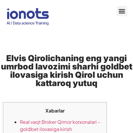
Elvis Qirolichaning eng yangi
umrbod lavozimi sharhi goldbet
ilovasiga kirish Qirol uchun
kattaroq yutuq
Xabarlar
Real vaqt Broker Qimor korxonalari –
goldbet ilovasiga kirish