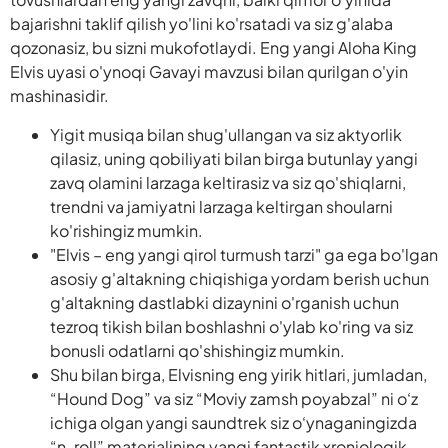
bajarishni taklif qilish yo'lini ko'rsatadi va siz g'alaba
qozonasiz, bu sizni mukofotlaydi. Eng yangi Aloha King
Elvis uyasi o'ynoqi Gavayi mavzusi bilan qurilgan o'yin
mashinasidir.
Yigit musiqa bilan shug'ullangan va siz aktyorlik
qilasiz, uning qobiliyati bilan birga butunlay yangi
zavq olamini larzaga keltirasiz va siz qo'shiqlarni,
trendni va jamiyatni larzaga keltirgan shoularni
ko'rishingiz mumkin.
"Elvis – eng yangi qirol turmush tarzi" ga ega bo'lgan
asosiy g'altakning chiqishiga yordam berish uchun
g'altakning dastlabki dizaynini o'rganish uchun
tezroq tikish bilan boshlashni o'ylab ko'ring va siz
bonusli odatlarni qo'shishingiz mumkin.
Shu bilan birga, Elvisning eng yirik hitlari, jumladan,
“Hound Dog” va siz “Moviy zamsh poyabzal” ni o‘z
ichiga olgan yangi saundtrek siz o‘ynaganingizda
“n-roll” materialining yangi fantastik xroniologik