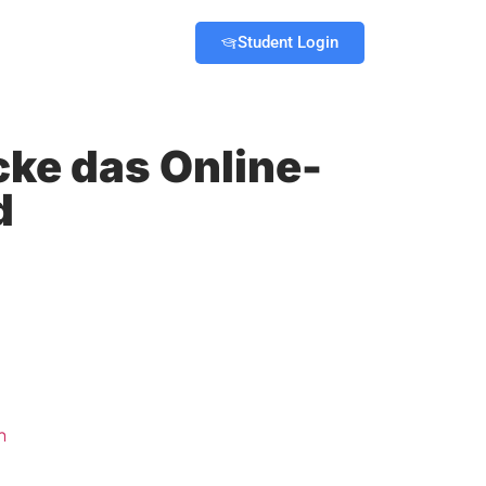
Student Login
ke das Online-
d
n