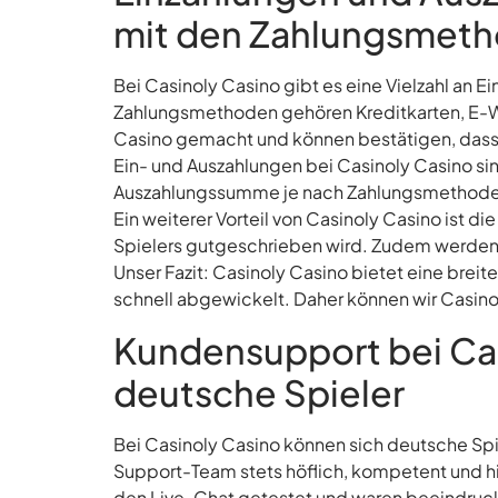
mit den Zahlungsmet
Bei Casinoly Casino gibt es eine Vielzahl an
Zahlungsmethoden gehören Kreditkarten, E-W
Casino gemacht und können bestätigen, dass a
Ein- und Auszahlungen bei Casinoly Casino si
Auszahlungssumme je nach Zahlungsmethode var
Ein weiterer Vorteil von Casinoly Casino ist d
Spielers gutgeschrieben wird. Zudem werden al
Unser Fazit: Casinoly Casino bietet eine breit
schnell abgewickelt. Daher können wir Casin
Kundensupport bei Casi
deutsche Spieler
Bei Casinoly Casino können sich deutsche Spi
Support-Team stets höflich, kompetent und hil
den Live-Chat getestet und waren beeindruck