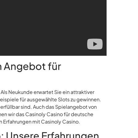
m Angebot für
ls Neukunde erwartet Sie ein attraktiver
eispiele für ausgewählte Slots zu gewinnen.
erfüllbar sind. Auch das Spielangebot von
en wir das Casinoly Casino für deutsche
n Erfahrungen mit Casinoly Casino.
: Unsere Erfahrungen