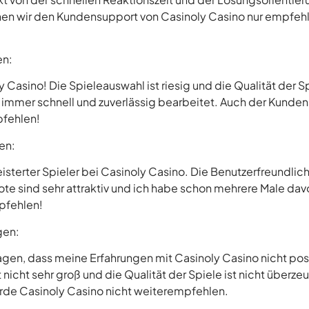
n wir den Kundensupport von Casinoly Casino nur empfehlen.
en:
oly Casino! Die Spieleauswahl ist riesig und die Qualität der 
immer schnell und zuverlässig bearbeitet. Auch der Kundens
pfehlen!
en:
geisterter Spieler bei Casinoly Casino. Die Benutzerfreundlich
 sind sehr attraktiv und ich habe schon mehrere Male davon 
pfehlen!
gen:
sagen, dass meine Erfahrungen mit Casinoly Casino nicht posi
 nicht sehr groß und die Qualität der Spiele ist nicht über
werde Casinoly Casino nicht weiterempfehlen.