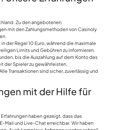
tschland. Zu den angebotenen
gen mit den Zahlungsmethoden von Casinoly
en.
 in der Regel 10 Euro, während die maximale
eiligen Limits und Gebühren zu informieren.
Stunden, bis die Auszahlung auf dem Konto des
t der Spieler zu gewährleisten.
lle Transaktionen sind sicher, zuverlässig und
gen mit der Hilfe für
e Erfahrungen haben gezeigt, dass das
 E-Mail und Live-Chat erreichbar. Wir haben
rung. Auch komplexe Anfragen werden schnell