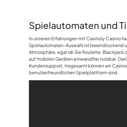
Spielautomaten und Ti
In unseren Erfahrungen mit Casinoly Casino hab
Spielautomaten-Auswahl ist beeindruckend un
Atmosphäre, egal ob Sie Roulette, Blackjack o
auf mobilen Geräten einwandfrei nutzbar. Da
Kundensupport. Insgesamt können wir Casinol
benutzerfreundlichen Spielplattform sind.