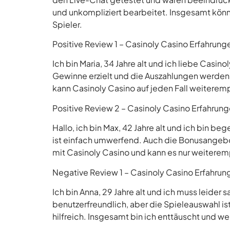
und unkompliziert bearbeitet. Insgesamt könne
Spieler.
Positive Review 1 – Casinoly Casino Erfahrung
Ich bin Maria, 34 Jahre alt und ich liebe Casin
Gewinne erzielt und die Auszahlungen werden 
kann Casinoly Casino auf jeden Fall weiterem
Positive Review 2 – Casinoly Casino Erfahrung
Hallo, ich bin Max, 42 Jahre alt und ich bin be
ist einfach umwerfend. Auch die Bonusangebote
mit Casinoly Casino und kann es nur weiterem
Negative Review 1 – Casinoly Casino Erfahrun
Ich bin Anna, 29 Jahre alt und ich muss leider 
benutzerfreundlich, aber die Spieleauswahl ist
hilfreich. Insgesamt bin ich enttäuscht und 