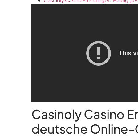
Casinoly Casino Erfahrungen: Häufig ges
Casinoly Casino E
deutsche Online-