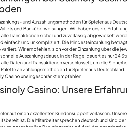
hoden
 Einzahlungs- und Auszahlungsmethoden für Spieler aus Deu
allets und Banküberweisungen. Wir haben unsere Erfahrun
lle Transaktionen sicher und zuverlässig abgewickelt werd
nd einfach und unkompliziert. Die Mindesteinzahlung beträgt
iiert. Wir empfehlen, sich vor der Einzahlung über die jew
ie schnelle Auszahlungsdauer. In der Regel dauert es nur 24 
le Daten und Transaktionen verschlüsselt, um die Sicherhei
e Palette an Zahlungsmethoden für Spieler aus Deutschland. A
oly Casino uneingeschränkt empfehlen.
noly Casino: Unsere Erfahrun
eler auf einen exzellenten Kundensupport verlassen. Unser
fsbereit ist. Die Mitarbeiter sprechen deutsch und sind per
t von der schnellen Reaktionszeit und der Lösungsorientie