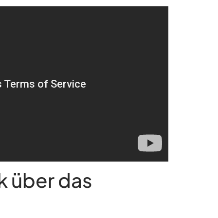
k über das