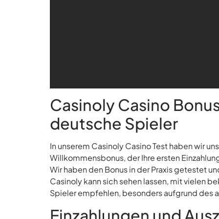
Casinoly Casino Bonus
deutsche Spieler
In unserem Casinoly Casino Test haben wir un
Willkommensbonus, der Ihre ersten Einzahlung
Wir haben den Bonus in der Praxis getestet u
Casinoly kann sich sehen lassen, mit vielen 
Spieler empfehlen, besonders aufgrund des a
Einzahlungen und Ausz