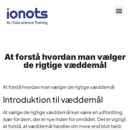
At forstå hvordan man vælger
de rigtige væddemål
At forstå hvordan man vælger de rigtige væddemål
Introduktion til væddemål
At vælge de rigtige væddemål kan være en udfordring,
især for dem, der er nye inden for området. Det er vigtigt
at forstå, at væddemål handler om mere end blot held;