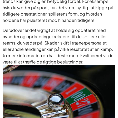
trends kan give dig en betydelig fordel. For eksempel,
hvis du væder på sport, kan det være nyttigt at kigge på
tidligere præstationer, spillerens form, og hvordan
holdene har præsteret mod hinanden tidligere.
Derudover er det vigtigt at holde sig opdateret med
nyheder og opdateringer relateret til de spillere eller
teams, du væder på. Skader, skift i trænerpersonalet
eller andre ændringer kan påvirke resultatet af en kamp.
Jo mere information du har, desto mere kvalificeret vil du
være til at træffe de rigtige beslutninger.