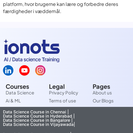
platform, hvor brugerne kan lære og forbedre deres
færdigheder i væddemål.
Courses
Legal
Pages
Data Science
Privacy Policy
About us
Ai & ML
Terms of use
Our Blogs
Data Science Course in Chennai |
Data Science Course in Hyderabad |
Data Science Course in Bangalore |
Data Science Course in Vijayawada|