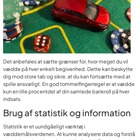
Det anbefales at sætte grænser for, hvor meget du vil
vædde på hver enkelt begivenhed. Dette kan beskytte
dig mod store tab og sikre, at du kan fortsætte med at
spille ansvarligt. En god tommelfingerregel er at vædde
kun en lille procentdel af din samlede bankroll på hver
indsats.
Brug af statistik og information
Statistik er et uundgåeligt værktøj i
væddemålsverdenen. At kunne analysere data og forstå