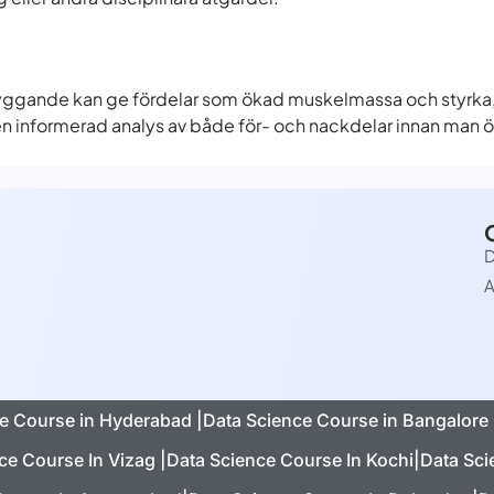
sbyggande kan ge fördelar som ökad muskelmassa och styr
ra en informerad analys av både för- och nackdelar innan man
D
A
e Course in Hyderabad |
Data Science Course in Bangalore 
ce Course In Vizag |
Data Science Course In Kochi|
Data Sci