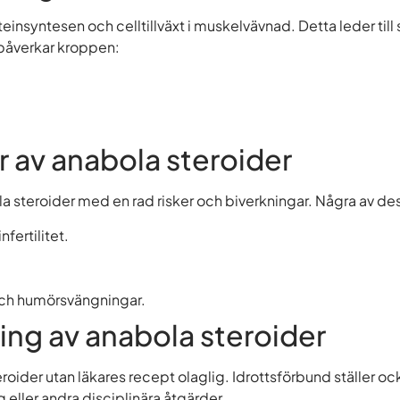
einsyntesen och celltillväxt i muskelvävnad. Detta leder til
 påverkar kroppen:
r av anabola steroider
a steroider med en rad risker och biverkningar. Några av des
nfertilitet.
och humörsvängningar.
ing av anabola steroider
oider utan läkares recept olaglig. Idrottsförbund ställer oc
g eller andra disciplinära åtgärder.