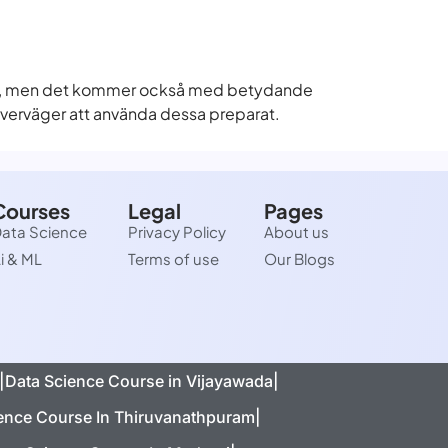
ka, men det kommer också med betydande
 överväger att använda dessa preparat.
Courses
Legal
Pages
ata Science
Privacy Policy
About us
i & ML
Terms of use
Our Blogs
|
Data Science Course in Vijayawada|
ence Course In Thiruvanathpuram|