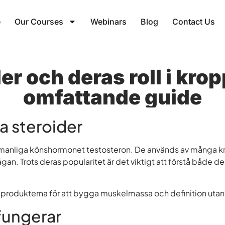
e
Our Courses
Webinars
Blog
Contact Us
er och deras roll i kr
omfattande guide
la steroider
et manliga könshormonet testosteron. De används av många k
n. Trots deras popularitet är det viktigt att förstå både de
produkterna för att bygga muskelmassa och definition utan
fungerar