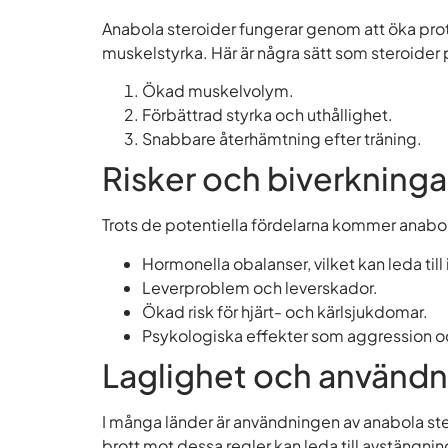
Anabola steroider fungerar genom att öka prot
muskelstyrka. Här är några sätt som steroider
Ökad muskelvolym.
Förbättrad styrka och uthållighet.
Snabbare återhämtning efter träning.
Risker och biverkninga
Trots de potentiella fördelarna kommer anabol
Hormonella obalanser, vilket kan leda till i
Leverproblem och leverskador.
Ökad risk för hjärt- och kärlsjukdomar.
Psykologiska effekter som aggression 
Laglighet och användn
I många länder är användningen av anabola ster
brott mot dessa regler kan leda till avstängnin