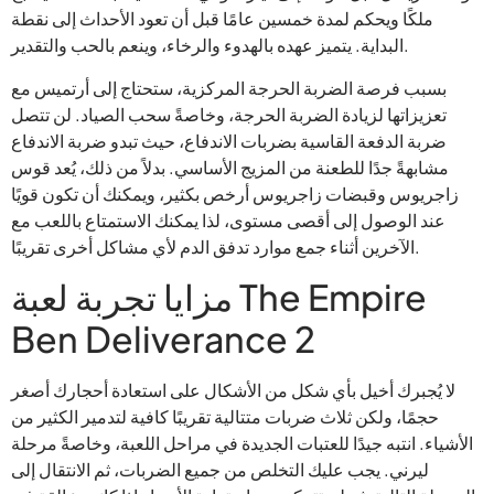
ملكًا ويحكم لمدة خمسين عامًا قبل أن تعود الأحداث إلى نقطة
البداية. يتميز عهده بالهدوء والرخاء، وينعم بالحب والتقدير.
بسبب فرصة الضربة الحرجة المركزية، ستحتاج إلى أرتميس مع
تعزيزاتها لزيادة الضربة الحرجة، وخاصةً سحب الصياد. لن تتصل
ضربة الدفعة القاسية بضربات الاندفاع، حيث تبدو ضربة الاندفاع
مشابهةً جدًا للطعنة من المزيج الأساسي. بدلاً من ذلك، يُعد قوس
زاجريوس وقبضات زاجريوس أرخص بكثير، ويمكنك أن تكون قويًا
عند الوصول إلى أقصى مستوى، لذا يمكنك الاستمتاع باللعب مع
الآخرين أثناء جمع موارد تدفق الدم لأي مشاكل أخرى تقريبًا.
مزايا تجربة لعبة The Empire
Ben Deliverance 2
لا يُجبرك أخيل بأي شكل من الأشكال على استعادة أحجارك أصغر
حجمًا، ولكن ثلاث ضربات متتالية تقريبًا كافية لتدمير الكثير من
الأشياء. انتبه جيدًا للعتبات الجديدة في مراحل اللعبة، وخاصةً مرحلة
ليرني. يجب عليك التخلص من جميع الضربات، ثم الانتقال إلى