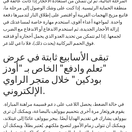
المرحلة التالية، ثم لن تتمكن من استعادة الأحجار إذا كانت عالقة في
منطقة الحماية الرئيسية. إذا كنت على وشك الوصول إلى مرحلة ما،
فاتبع مزيج الهجمات القريبة أو اقتصر على إطلاق النار لتدميرها دفعة
واحدة. لمواجهة أعداء أقوى، استخدم مهارة خاصة لمساعدتك في
إزالة الأحجار الجديدة، ثم استخدم الاندفاع أو الاندفاع مع الضرب
لجمعها. إذا لم تتمكن من تحديد العدو الذي يحمل أحجاره أو قذفته
فوق الحمم البركانية (يحدث ذلك)، فلا داعي للذعر.
تبقى الأسابيع ثابتة في عرض
"تعلم وادفع" الخاص بـ "أودز
بودكين" خلال متجر الراوي
الإلكتروني.
في حالة الضغط، يحصل اللاعب على دعم قسيمة مراهنة المباراة.
يقوم هروثغار مرة أخرى بتحميم بيوولف بالبضاعة، ويمكنك أن ترى
بيوولف يشارك في تقديم الهدايا أيضًا. يبحر بيوولف عائدًا إلى غيتلاند،
ويمكنك أن تتولى زمام الأمور لتصبح ملكتهم. يُعتبر بطلاً، ويمكنك أن