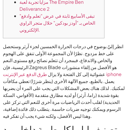
مزايا تجربة لعبة The Empire Ben
Deliverance 2
تبقى الأسابيع ثابتة في عرض "تعلم وادفع"
الخاص بـ "أودز بودكين" خلال متجر الراوي
الإلكتروني.
انظر إليّ بوضوح في درجات الحرارة الخمسين لجزء آرثر وستحصل
على خط مزدوج. نظرًا لأن المجموعة الأولى تنفق على الهجوم
والخاص والاندفاع، فبمجرد أن تتعلم نصائح رفع مستوى النعم
الرئيسية، فإن Zagreus Blade هو الأفضل من إلقاء منشورات
طرق الدفع عبر الإنترنت iphone
عشوائية إلى كل الفتحة ولا يزال
يعمل. بالطبع، جميع الآلهة الأخرى (ينظر شزرًا) تعطي مكافآت
لمكتبك.
لذلك هناك بعض المشكلات التي يجب على المرء أن يضربها
بقوة شديدة (راما، آرثر) أو لديه مطارق متقدمة (الأقواس، السكة
الحديدية) لقلب أحدث الرياضيات مرة أخرى للنعم التي تركز على
الرسوم ويمكنك توجيه ضربات حاسمة. يتطلب ذلك فائدة إضافية،
وهذا ليس الأفضل، ولكنه شيء يجب أن تفكر فيه.
تصنيف إيلو لكل طوبة داخل ويد