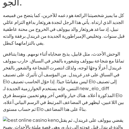
الجو.
كل ما يميز شخصيتنا الرائعة هو دعمه للآخرين، كما يتضح من قميصه
الجديد الذي ارتداه. يأتي هذا الرجل لنجدة هروثغار بدافع التزام عائلي
نبيل، إذ ساعد هروثغار والد بيوولف في الخروج من محنة عاطفية
قبل سنوات. وتخليص الإمبراطورية الجديدة من غريندل برفقة والدته
يفي بالتزاماتهما كبطل.
الوحش الأحدث، مثل قابيل، يذبح ضحاياه أثناء نومهم. وهذا يتناقض
تمامًا مع شجاعة بيوولف وشعوره بالفخر في السباق. حارب بيوولف
غريندل أعزلًا وجهًا لوجه، ولذلك انتصرت الشجاعة والشعور بالفخر
في السباق على غدر غريندل. من المؤسف أن تأثيرك على تصنيف
Elo ليس مقياسًا جيدًا. إذا حوّل الحاسب تصنيف Elo إلى تصنيف
التنس، فإنه يستخدم الخوارزمية الجديدة لـ new_elo_diff
المذكورة أعلاه. هناك خيار واقعي آخر وهو تخمين متوسط ​​فرق Elo
بين اللاعبين، ليظهر في المضاعف المرتبط في الرسم البياني أعلاه،
ثم حساب مستوى Elo بناءً على هذا المضاعف.
يقضي بيوولف على غريندل، ثم يقتل
والدة غريندل قبل عودته إلى دياره، وهي قصة مليئة بالأحداث. يصبح